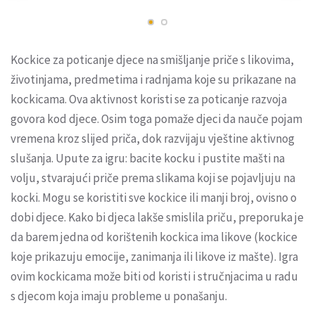
Kockice za poticanje djece na smišljanje priče s likovima,
životinjama, predmetima i radnjama koje su prikazane na
kockicama. Ova aktivnost koristi se za poticanje razvoja
govora kod djece. Osim toga pomaže djeci da nauče pojam
vremena kroz slijed priča, dok razvijaju vještine aktivnog
slušanja. Upute za igru: bacite kocku i pustite mašti na
volju, stvarajući priče prema slikama koji se pojavljuju na
kocki. Mogu se koristiti sve kockice ili manji broj, ovisno o
dobi djece. Kako bi djeca lakše smislila priču, preporuka je
da barem jedna od korištenih kockica ima likove (kockice
koje prikazuju emocije, zanimanja ili likove iz mašte). Igra
ovim kockicama može biti od koristi i stručnjacima u radu
s djecom koja imaju probleme u ponašanju.