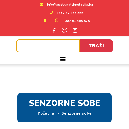
info@asistivnatehnologija.ba
+387 32 655 855
+387 61 468 878
TRAŽI
SENZORNE SOBE
Početna
Senzorne sobe